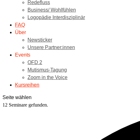
Redefluss
Business/ Wohlfühlen
Logopädie Interdisziplinär
FAQ
Über
Newsticker
Unsere Partner:innen
Events
OFD 2
Mutismus-Tagung
Zoom in the Voice
Kursreihen
Seite wählen
12 Seminare gefunden.