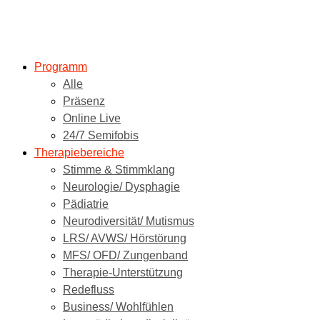
Programm
Alle
Präsenz
Online Live
24/7 Semifobis
Therapiebereiche
Stimme & Stimmklang
Neurologie/ Dysphagie
Pädiatrie
Neurodiversität/ Mutismus
LRS/ AVWS/ Hörstörung
MFS/ OFD/ Zungenband
Therapie-Unterstützung
Redefluss
Business/ Wohlfühlen