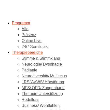
Programm
Alle
Präsenz
Online Live
24/7 Semifobis
Therapiebereiche
Stimme & Stimmklang
Neurologie/ Dysphagie
Pädiatrie
Neurodiversität/ Mutismus
LRS/ AVWS/ Hörstörung
MFS/ OFD/ Zungenband
Therapie-Unterstützung
Redefluss
Business/ Wohlfühlen