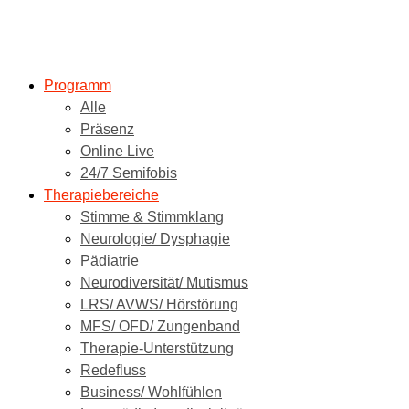
Programm
Alle
Präsenz
Online Live
24/7 Semifobis
Therapiebereiche
Stimme & Stimmklang
Neurologie/ Dysphagie
Pädiatrie
Neurodiversität/ Mutismus
LRS/ AVWS/ Hörstörung
MFS/ OFD/ Zungenband
Therapie-Unterstützung
Redefluss
Business/ Wohlfühlen