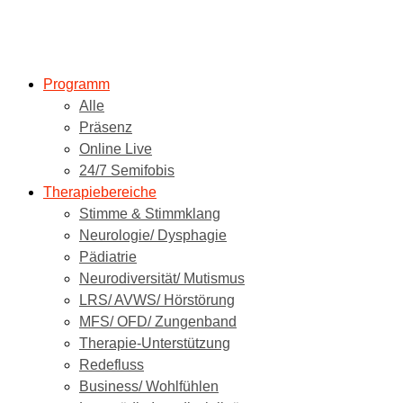
Programm
Alle
Präsenz
Online Live
24/7 Semifobis
Therapiebereiche
Stimme & Stimmklang
Neurologie/ Dysphagie
Pädiatrie
Neurodiversität/ Mutismus
LRS/ AVWS/ Hörstörung
MFS/ OFD/ Zungenband
Therapie-Unterstützung
Redefluss
Business/ Wohlfühlen