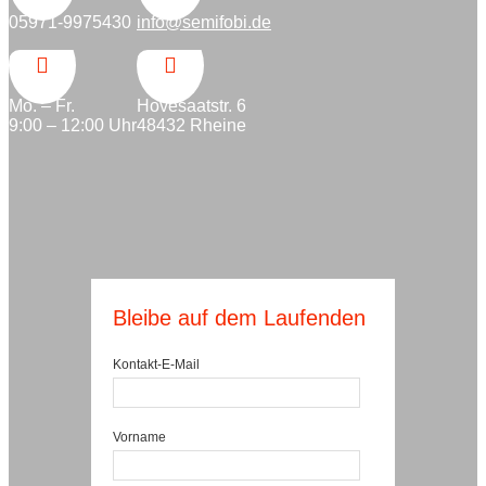
05971-9975430
info@semifobi.de


Mo. – Fr.
Hovesaatstr. 6
9:00 – 12:00 Uhr
48432 Rheine
Bleibe auf dem Laufenden
Kontakt-E-Mail
Vorname