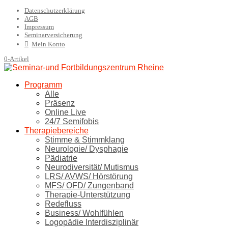
Datenschutzerklärung
AGB
Impressum
Seminarversicherung
Mein Konto
0-Artikel
Programm
Alle
Präsenz
Online Live
24/7 Semifobis
Therapiebereiche
Stimme & Stimmklang
Neurologie/ Dysphagie
Pädiatrie
Neurodiversität/ Mutismus
LRS/ AVWS/ Hörstörung
MFS/ OFD/ Zungenband
Therapie-Unterstützung
Redefluss
Business/ Wohlfühlen
Logopädie Interdisziplinär