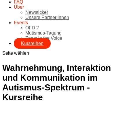
FAQ
Über
Newsticker
Unsere Partner:innen
Events
OFD 2
Mutismus-Tagung
Zoom in the Voice
Kursreihen
Seite wählen
Wahrnehmung, Interaktion
und Kommunikation im
Autismus-Spektrum -
Kursreihe