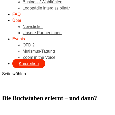
Business/ Wohlfühlen
Logopädie Interdisziplinär
FAQ
Über
Newsticker
Unsere Partner:innen
Events
OFD 2
Mutismus-Tagung
Zoom in the Voice
Kursreihen
Seite wählen
Die Buchstaben erlernt – und dann?