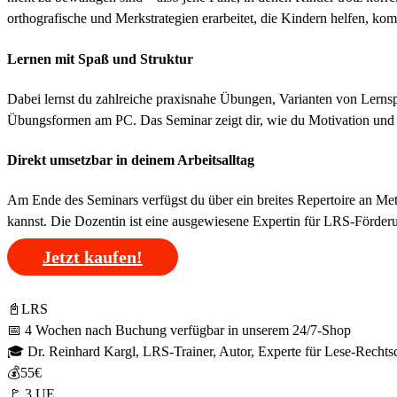
orthografische und Merkstrategien erarbeitet, die Kindern helfen, k
Lernen mit Spaß und Struktur
Dabei lernst du zahlreiche praxisnahe Übungen, Varianten von Lernspi
Übungsformen am PC. Das Seminar zeigt dir, wie du Motivation und St
Direkt umsetzbar in deinem Arbeitsalltag
Am Ende des Seminars verfügst du über ein breites Repertoire an Me
kannst. Die Dozentin ist eine ausgewiesene Expertin für LRS-Förderun
Jetzt kaufen!
📓LRS
📅 4 Wochen nach Buchung verfügbar in unserem 24/7-Shop
🎓 Dr. Reinhard Kargl, LRS-Trainer, Autor, Experte für Lese-Rechts
💰55€
🚩 3 UE