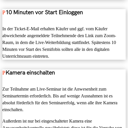
10 Minuten vor Start Einloggen
In der Ticket-E-Mail erhalten
Käufer und ggf. vom Käufer
abweichende
angemeldete
Teilnehmende
den Link
zum
Zoom-
Raum,
in
d
em
die
Live-
Weiterbildung stattfindet
.
Spätestens 10
Minuten vor Start des Semifobis sollten alle
in den digitalen
Unterrichtsraum eintreten.
Kamera einschalten
Zur
Teilnahme am Live
-
Seminar ist
die Anwesenheit zum
Seminartermin erforderlich.
Bis auf wenige Ausnahmen ist es
absolut förderlich für den Seminarerfolg
,
wenn
alle ihre Kamera
einschalten.
Außerdem ist
nur bei eingeschalteter Kamera eine
Anwesenheitskontrolle
gewährleistet
; diese ist
für die Vergabe von