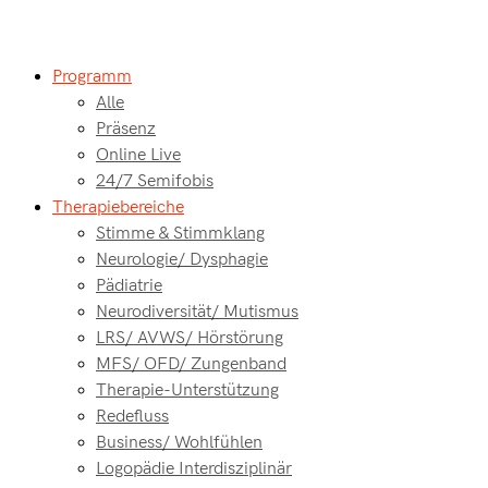
Programm
Alle
Präsenz
Online Live
24/7 Semifobis
Therapiebereiche
Stimme & Stimmklang
Neurologie/ Dysphagie
Pädiatrie
Neurodiversität/ Mutismus
LRS/ AVWS/ Hörstörung
MFS/ OFD/ Zungenband
Therapie-Unterstützung
Redefluss
Business/ Wohlfühlen
Logopädie Interdisziplinär