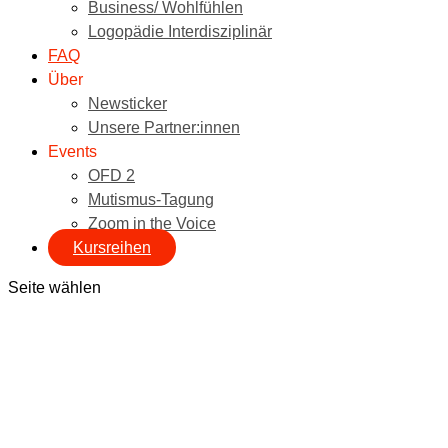
Business/ Wohlfühlen
Logopädie Interdisziplinär
FAQ
Über
Newsticker
Unsere Partner:innen
Events
OFD 2
Mutismus-Tagung
Zoom in the Voice
Kursreihen
Seite wählen