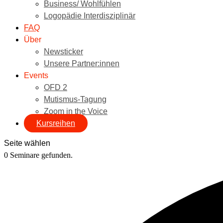
Business/ Wohlfühlen
Logopädie Interdisziplinär
FAQ
Über
Newsticker
Unsere Partner:innen
Events
OFD 2
Mutismus-Tagung
Zoom in the Voice
Kursreihen
Seite wählen
0 Seminare gefunden.