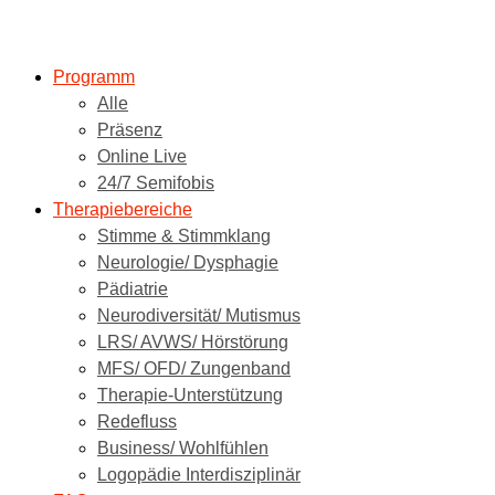
Programm
Alle
Präsenz
Online Live
24/7 Semifobis
Therapiebereiche
Stimme & Stimmklang
Neurologie/ Dysphagie
Pädiatrie
Neurodiversität/ Mutismus
LRS/ AVWS/ Hörstörung
MFS/ OFD/ Zungenband
Therapie-Unterstützung
Redefluss
Business/ Wohlfühlen
Logopädie Interdisziplinär