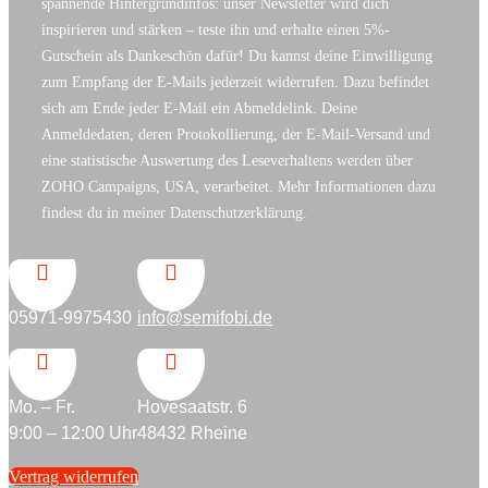
spannende Hintergrundinfos: unser Newsletter wird dich
inspirieren und stärken – teste ihn und erhalte einen 5%-
Gutschein als Dankeschön dafür! Du kannst deine Einwilligung
zum Empfang der E-Mails jederzeit widerrufen. Dazu befindet
sich am Ende jeder E-Mail ein Abmeldelink. Deine
Anmeldedaten, deren Protokollierung, der E-Mail-Versand und
eine statistische Auswertung des Leseverhaltens werden über
ZOHO Campaigns, USA, verarbeitet. Mehr Informationen dazu
findest du in meiner Datenschutzerklärung.


05971-9975430
info@semifobi.de


Mo. – Fr.
Hovesaatstr. 6
9:00 – 12:00 Uhr
48432 Rheine
Vertrag widerrufen