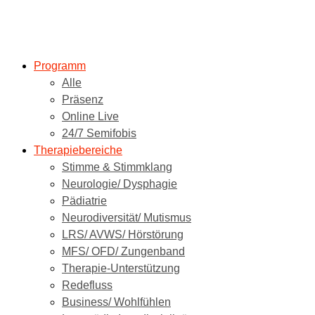
Programm
Alle
Präsenz
Online Live
24/7 Semifobis
Therapiebereiche
Stimme & Stimmklang
Neurologie/ Dysphagie
Pädiatrie
Neurodiversität/ Mutismus
LRS/ AVWS/ Hörstörung
MFS/ OFD/ Zungenband
Therapie-Unterstützung
Redefluss
Business/ Wohlfühlen