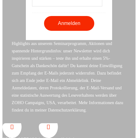
Highlights aus unserem Seminarprogramm, Aktionen und
spannende Hintergrundinfos: unser Newsletter wird dich
inspirieren und stärken – teste ihn und erhalte einen 5%-
Gutschein als Dankeschön dafür! Du kannst deine Einwilligung
zum Empfang der E-Mails jederzeit widerrufen. Dazu befindet
sich am Ende jeder E-Mail ein Abmeldelink. Deine
Anmeldedaten, deren Protokollierung, der E-Mail-Versand und
eine statistische Auswertung des Leseverhaltens werden über
ZOHO Campaigns, USA, verarbeitet. Mehr Informationen dazu
findest du in meiner Datenschutzerklärung.

