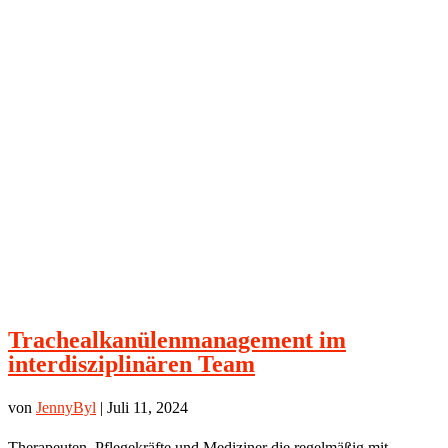
Trachealkanülenmanagement im
interdisziplinären Team
von
JennyByl
|
Juli 11, 2024
Therapeuten, Pflegekräfte und Mediziner die regelmäßig mit