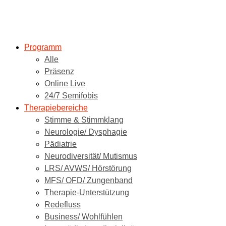
Programm
Alle
Präsenz
Online Live
24/7 Semifobis
Therapiebereiche
Stimme & Stimmklang
Neurologie/ Dysphagie
Pädiatrie
Neurodiversität/ Mutismus
LRS/ AVWS/ Hörstörung
MFS/ OFD/ Zungenband
Therapie-Unterstützung
Redefluss
Business/ Wohlfühlen