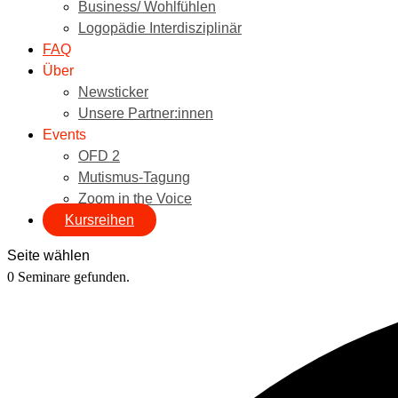
Business/ Wohlfühlen
Logopädie Interdisziplinär
FAQ
Über
Newsticker
Unsere Partner:innen
Events
OFD 2
Mutismus-Tagung
Zoom in the Voice
Kursreihen
Seite wählen
0 Seminare gefunden.