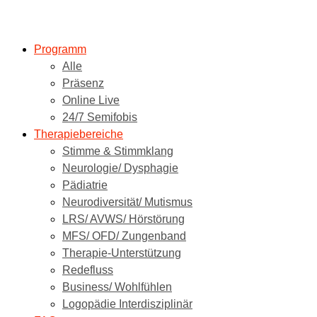
Programm
Alle
Präsenz
Online Live
24/7 Semifobis
Therapiebereiche
Stimme & Stimmklang
Neurologie/ Dysphagie
Pädiatrie
Neurodiversität/ Mutismus
LRS/ AVWS/ Hörstörung
MFS/ OFD/ Zungenband
Therapie-Unterstützung
Redefluss
Business/ Wohlfühlen
Logopädie Interdisziplinär