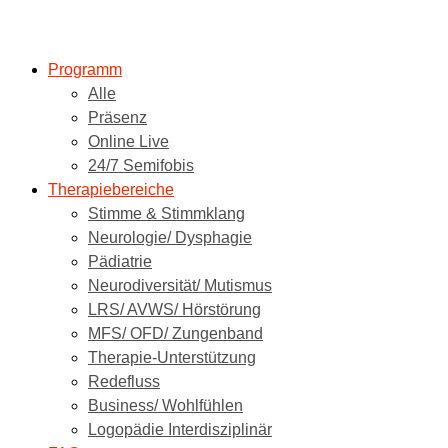
Programm
Alle
Präsenz
Online Live
24/7 Semifobis
Therapiebereiche
Stimme & Stimmklang
Neurologie/ Dysphagie
Pädiatrie
Neurodiversität/ Mutismus
LRS/ AVWS/ Hörstörung
MFS/ OFD/ Zungenband
Therapie-Unterstützung
Redefluss
Business/ Wohlfühlen
Logopädie Interdisziplinär