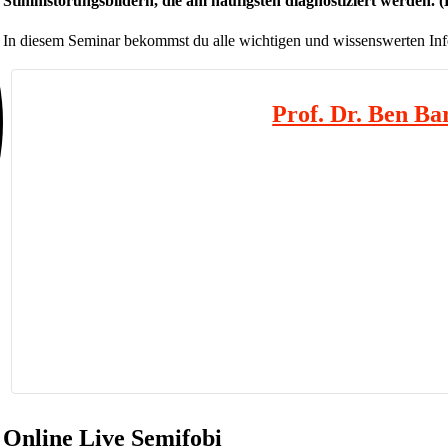
Stimmstörungsbildern, die am häufigsten diagnostiziert werden. (D
In diesem Seminar bekommst du alle wichtigen und wissenswerten Inf
Prof. Dr. Ben Bar
Professor für Logopäd
Prof. Dr. rer. med. Ben Barsties von Latoszek ist Logopäde und
Professur an der SRH Hochschule für Gesundheit in Düsseldorf,
Diagnostik, Therapie und Pr
Mehr erf
Online Live Semifobi