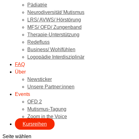
Pädiatrie
Neurodiversität/ Mutismus
LRS/ AVWS/ Hörstörung
MFS/ OFD/ Zungenband
Therapie-Unterstützung
Redefluss
Business/ Wohlfühlen
Logopädie Interdisziplinär
FAQ
Über
Newsticker
Unsere Partner:innen
Events
OFD 2
Mutismus-Tagung
Zoom in the Voice
Kursreihen
Seite wählen