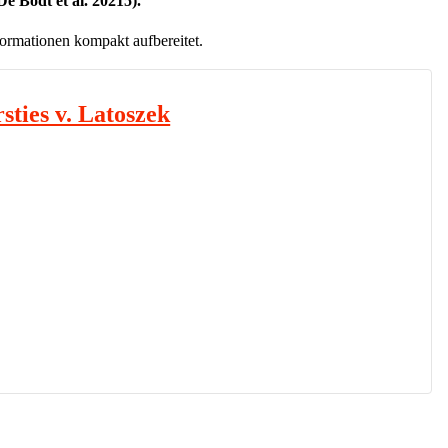
e Bodt et al. 20215).
ormationen kompakt aufbereitet.
sties v. Latoszek
ie, Schwerpunkt Stimme
 Medizinwissenschaftler für den Fachbereich Stimme und hat eine
 Leverkusen und Bonn inne. Seine fachlichen Schwerpunkte sind
ävention von Stimmstörungen.
ahren...