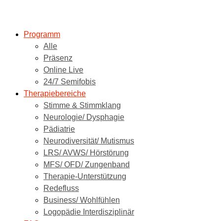
Programm
Alle
Präsenz
Online Live
24/7 Semifobis
Therapiebereiche
Stimme & Stimmklang
Neurologie/ Dysphagie
Pädiatrie
Neurodiversität/ Mutismus
LRS/ AVWS/ Hörstörung
MFS/ OFD/ Zungenband
Therapie-Unterstützung
Redefluss
Business/ Wohlfühlen
Logopädie Interdisziplinär