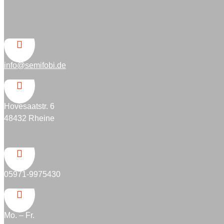

info@semifobi.de

Hovesaatstr. 6
48432 Rheine

05971-9975430

Mo. – Fr.