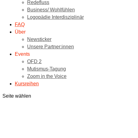
Redefluss
Business/ Wohlfühlen
Logopädie Interdisziplinär
FAQ
Über
Newsticker
Unsere Partner:innen
Events
OFD 2
Mutismus-Tagung
Zoom in the Voice
Kursreihen
Seite wählen