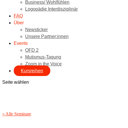
Business/ Wohlfühlen
Logopädie Interdisziplinär
FAQ
Über
Newsticker
Unsere Partner:innen
Events
OFD 2
Mutismus-Tagung
Zoom in the Voice
Kursreihen
Seite wählen
« Alle Seminare