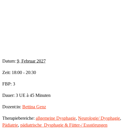
Datum:
9. Februar 2027
Zeit: 18:00 - 20:30
FBP: 3
Dauer: 3 UE à 45 Minuten
Dozent:in:
Bettina Genz
Therapiebereiche:
allgemeine Dysphagie
,
Neurologie/ Dysphagie
,
Pädiatrie
,
pädiatrische_Dysphagie & Fütter-/ Essstörungen