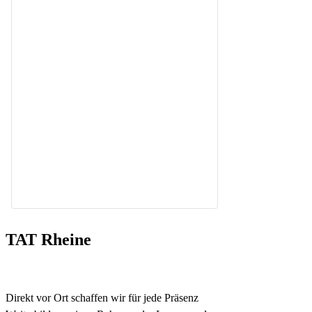
Manualtherapeut
Physiotherapeut, Osteopath,
Kinderosteopath Spezialisierung im
Bereich
Pädiatrie/Neurologie(Schädelasymmetrien,
Entwicklungsverzögerungen etc.
Mehr erfahren...
TAT Rheine
Direkt vor Ort schaffen wir für jede Präsenz