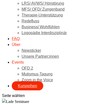
LRS/ AVWS/ Hörstörung
MFS/ OFD/ Zungenband
Therapie-Unterstützung
Redefluss
Business/ Wohlfühlen
Logopädie Interdisziplinär
FAQ
Über
Newsticker
Unsere Partner:innen
Events
OFD 2
Mutismus-Tagung
Zoom in the Voice
Kursreihen
Seite wählen