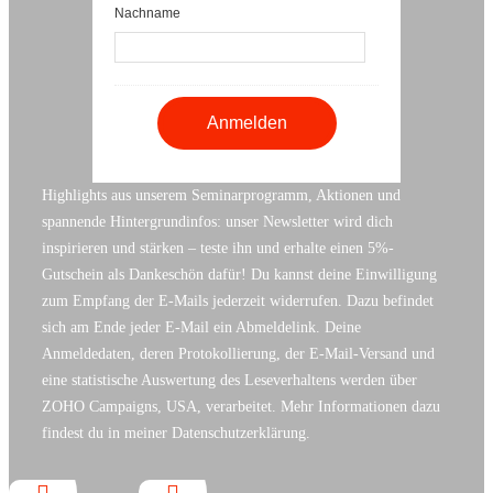
Nachname
Highlights aus unserem Seminarprogramm, Aktionen und
spannende Hintergrundinfos: unser Newsletter wird dich
inspirieren und stärken – teste ihn und erhalte einen 5%-
Gutschein als Dankeschön dafür! Du kannst deine Einwilligung
zum Empfang der E-Mails jederzeit widerrufen. Dazu befindet
sich am Ende jeder E-Mail ein Abmeldelink. Deine
Anmeldedaten, deren Protokollierung, der E-Mail-Versand und
eine statistische Auswertung des Leseverhaltens werden über
ZOHO Campaigns, USA, verarbeitet. Mehr Informationen dazu
findest du in meiner Datenschutzerklärung.