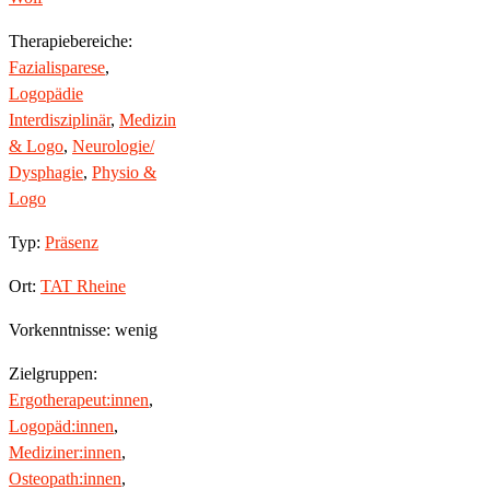
Therapiebereiche:
Fazialisparese
,
Logopädie
Interdisziplinär
,
Medizin
& Logo
,
Neurologie/
Dysphagie
,
Physio &
Logo
Typ:
Präsenz
Ort:
TAT Rheine
Vorkenntnisse: wenig
Zielgruppen:
Ergotherapeut:innen
,
Logopäd:innen
,
Mediziner:innen
,
Osteopath:innen
,