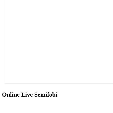
Sie hat die Konzepte M.U.N.D.T (2013) und AHMA (2021) 
Online Live Semifobi