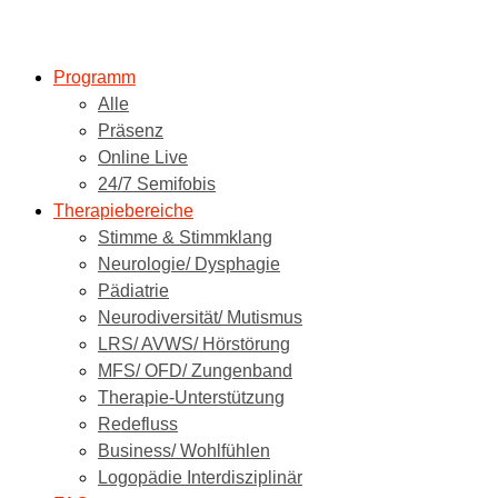
Programm
Alle
Präsenz
Online Live
24/7 Semifobis
Therapiebereiche
Stimme & Stimmklang
Neurologie/ Dysphagie
Pädiatrie
Neurodiversität/ Mutismus
LRS/ AVWS/ Hörstörung
MFS/ OFD/ Zungenband
Therapie-Unterstützung
Redefluss
Business/ Wohlfühlen
Logopädie Interdisziplinär