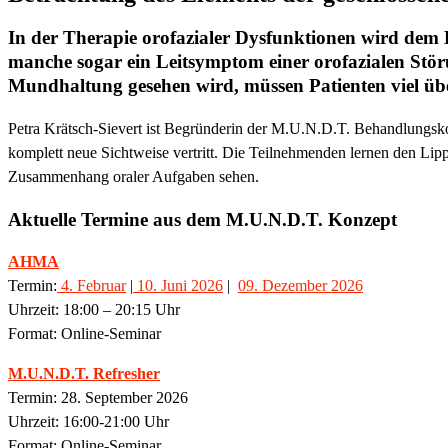
In der Therapie orofazialer Dysfunktionen wird dem 
manche sogar ein Leitsymptom einer orofazialen Störu
Mundhaltung gesehen wird, müssen Patienten viel übe
Petra Krätsch-Sievert ist Begründerin der M.U.N.D.T. Behandlungsk
komplett neue Sichtweise vertritt. Die Teilnehmenden lernen den Lipp
Zusammenhang oraler Aufgaben sehen.
Aktuelle Termine aus dem M.U.N.D.T. Konzept
AHMA
Termin:
4. Februar
|
10. Juni 2026
|
09. Dezember 2026
Uhrzeit:
18:00
–
20:15 Uhr
Format: Online-Seminar
M.U.N.D.T. Refresher
Termin: 28. September 2026
Uhrzeit: 16:00-21:00 Uhr
Format: Online-Seminar