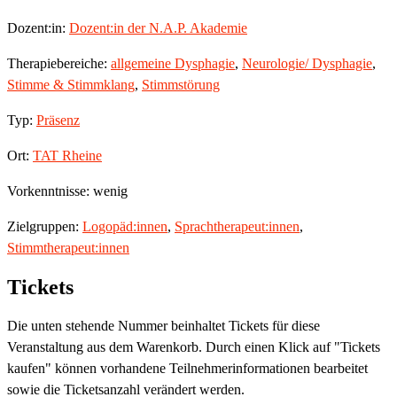
Dozent:in:
Dozent:in der N.A.P. Akademie
Therapiebereiche:
allgemeine Dysphagie
,
Neurologie/ Dysphagie
,
Stimme & Stimmklang
,
Stimmstörung
Typ:
Präsenz
Ort:
TAT Rheine
Vorkenntnisse: wenig
Zielgruppen:
Logopäd:innen
,
Sprachtherapeut:innen
,
Stimmtherapeut:innen
Tickets
Die unten stehende Nummer beinhaltet Tickets für diese
Veranstaltung aus dem Warenkorb. Durch einen Klick auf "Tickets
kaufen" können vorhandene Teilnehmerinformationen bearbeitet
sowie die Ticketsanzahl verändert werden.