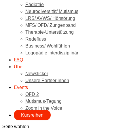
Pädiatrie
Neurodiversität/ Mutismus
LRS/ AVWS/ Hörstörung
MFS/ OFD/ Zungenband
Therapie-Unterstützung
Redefluss
Business/ Wohlfühlen
Logopädie Interdisziplinär
FAQ
Über
Newsticker
Unsere Partner:innen
Events
OFD 2
Mutismus-Tagung
Zoom in the Voice
Kursreihen
Seite wählen