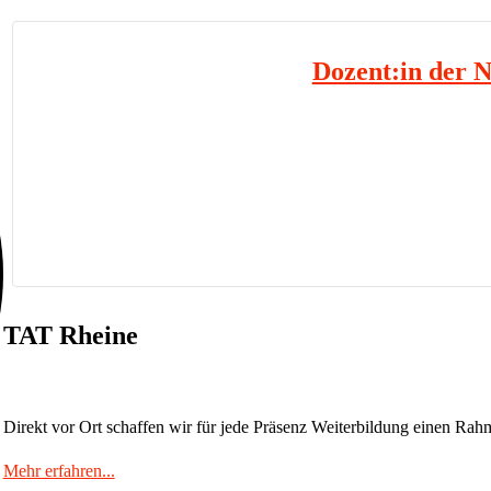
Dozent:in der 
Die N.A.P.-Akademie ist ein Weiterbildungsinstitut unter Leitu
M.Sc. Sie bietet zentrale Bereiche wie PNF, manuelle Schluck
evidenzbasiert, praxisorientiert 
Mehr erf
TAT Rheine
Direkt vor Ort schaffen wir für jede Präsenz Weiterbildung einen Rahm
Mehr erfahren...