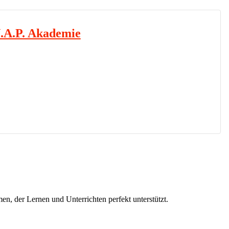
N.A.P. Akademie
ng der renommierten Physiotherapeutin und Autorin Renata Horst,
therapie, neurologische und orthopädische Interventionen an –
und als modulare Zertifikatskurse.
ahren...
en, der Lernen und Unterrichten perfekt unterstützt.