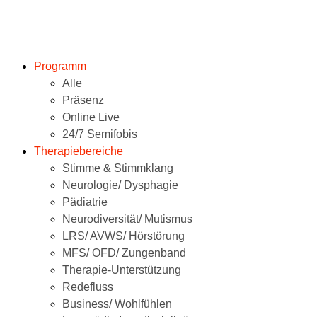
Programm
Alle
Präsenz
Online Live
24/7 Semifobis
Therapiebereiche
Stimme & Stimmklang
Neurologie/ Dysphagie
Pädiatrie
Neurodiversität/ Mutismus
LRS/ AVWS/ Hörstörung
MFS/ OFD/ Zungenband
Therapie-Unterstützung
Redefluss
Business/ Wohlfühlen