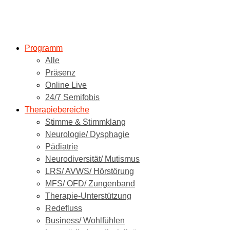
Programm
Alle
Präsenz
Online Live
24/7 Semifobis
Therapiebereiche
Stimme & Stimmklang
Neurologie/ Dysphagie
Pädiatrie
Neurodiversität/ Mutismus
LRS/ AVWS/ Hörstörung
MFS/ OFD/ Zungenband
Therapie-Unterstützung
Redefluss
Business/ Wohlfühlen