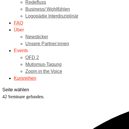
Redefluss
Business/ Wohlfühlen
Logopädie Interdisziplinär
FAQ
Über
Newsticker
Unsere Partner:innen
Events
OFD 2
Mutismus-Tagung
Zoom in the Voice
Kursreihen
Seite wählen
42 Seminare gefunden.