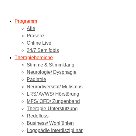
Programm
Alle
Präsenz
Online Live
24/7 Semifobis
Therapiebereiche
Stimme & Stimmklang
Neurologie/ Dysphagie
Pädiatrie
Neurodiversität/ Mutismus
LRS/ AVWS/ Hörstörung
MFS/ OFD/ Zungenband
Therapie-Unterstützung
Redefluss
Business/ Wohlfühlen
Logopädie Interdisziplinär