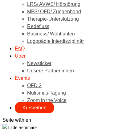
LRS/ AVWS/ Hörstörung
MFS/ OFD/ Zungenband
Therapie-Unterstützung
Redefluss
Business/ Wohlfühlen
Logopädie Interdisziplinär
FAQ
Über
Newsticker
Unsere Partner:innen
Events
OFD 2
Mutismus-Tagung
Zoom in the Voice
Kursreihen
Seite wählen