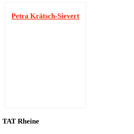
Petra Krätsch-Sievert
Sie hat die Konzepte M.U.N.D.T
(2013) und AHMA (2021) entwickelt.
Seit 2013 hält sie regelmäßig
Seminare zu diesen Themen. 2020
erschien ihr Buch
M.U.N.D.T zur Methode.
Mehr erfahren...
TAT Rheine