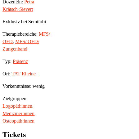
Dozent:in:
Petra
Krätsch-Sievert
Exklusiv bei Semifobi
Therapiebereiche:
MFS/
OFD
,
MFS/ OFD/
Zungenband
Typ:
Präsenz
Ort:
TAT Rheine
Vorkenntnisse: wenig
Zielgruppen:
Logopäd:innen
,
Mediziner:innen
,
Osteopath:innen
Tickets