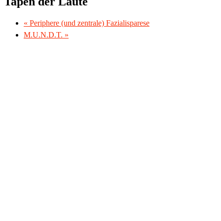
Tapen der Laute
«
Periphere (und zentrale) Fazialisparese
M.U.N.D.T.
»