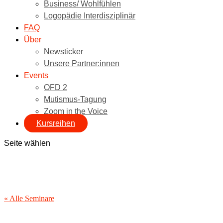
Business/ Wohlfühlen
Logopädie Interdisziplinär
FAQ
Über
Newsticker
Unsere Partner:innen
Events
OFD 2
Mutismus-Tagung
Zoom in the Voice
Kursreihen
Seite wählen
« Alle Seminare