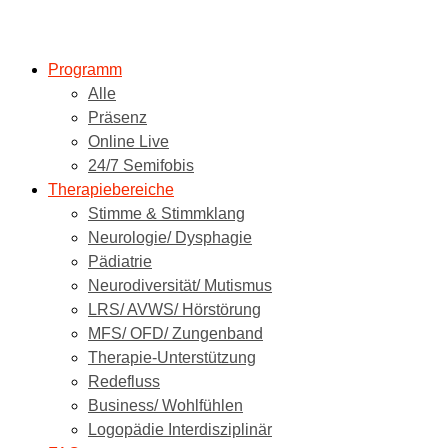
Programm
Alle
Präsenz
Online Live
24/7 Semifobis
Therapiebereiche
Stimme & Stimmklang
Neurologie/ Dysphagie
Pädiatrie
Neurodiversität/ Mutismus
LRS/ AVWS/ Hörstörung
MFS/ OFD/ Zungenband
Therapie-Unterstützung
Redefluss
Business/ Wohlfühlen
Logopädie Interdisziplinär