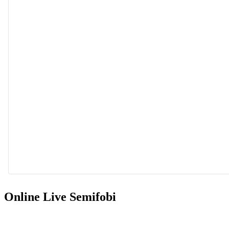
Am meisten schätze ich die Arbeit mit Kindern vor allem im Ber
Essentwicklung. Außerdem biete 
Online Live Semifobi