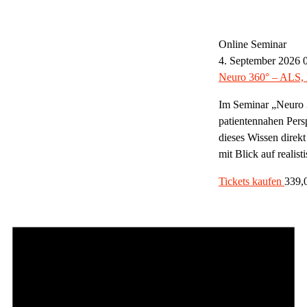
Online Seminar
4. September 2026 
Neuro 360° – ALS, 
Im Seminar „Neuro 3
patientennahen Pers
dieses Wissen direk
mit Blick auf realis
Tickets kaufen
339,