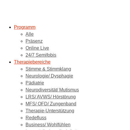
Programm
Alle
Präsenz
Online Live
24/7 Semifobis
Therapiebereiche
Stimme & Stimmklang
Neurologie/ Dysphagie
Pädiatrie
Neurodiversität/ Mutismus
LRS/ AVWS/ Hörstörung
MFS/ OFD/ Zungenband
Therapie-Unterstützung
Redefluss
Business/ Wohlfühlen