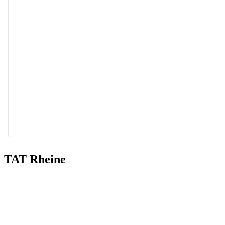
Andreas Heimer (Therapeut für Sensorische Integration, Bobath
Besonders intensiv beschäftigt er sich mit den Zu
TAT Rheine