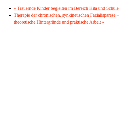
«
Trauernde Kinder begleiten im Bereich Kita und Schule
Therapie der chronischen, synkinetischen Fazialisparese –
theoretische Hintergründe und praktische Arbeit
»