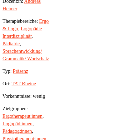
Dozent:in:
Andreas
Heimer
Therapiebereiche:
Ergo
& Logo
,
Logopädie
Interdisziplinär
,
Pädiatrie
,
Sprachentwicklung/
Grammatik/ Wortschatz
Typ:
Präsenz
Ort:
TAT Rheine
Vorkenntnisse: wenig
Zielgruppen:
Ergotherapeut:innen
,
Logopäd:innen
,
Pädagog:innen
,
Physiotherapeut:innen
,