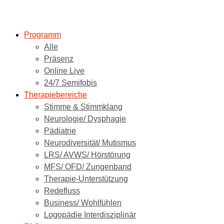
Programm
Alle
Präsenz
Online Live
24/7 Semifobis
Therapiebereiche
Stimme & Stimmklang
Neurologie/ Dysphagie
Pädiatrie
Neurodiversität/ Mutismus
LRS/ AVWS/ Hörstörung
MFS/ OFD/ Zungenband
Therapie-Unterstützung
Redefluss
Business/ Wohlfühlen
Logopädie Interdisziplinär