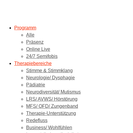
Programm
Alle
Präsenz
Online Live
24/7 Semifobis
Therapiebereiche
Stimme & Stimmklang
Neurologie/ Dysphagie
Pädiatrie
Neurodiversität/ Mutismus
LRS/ AVWS/ Hörstörung
MFS/ OFD/ Zungenband
Therapie-Unterstützung
Redefluss
Business/ Wohlfühlen