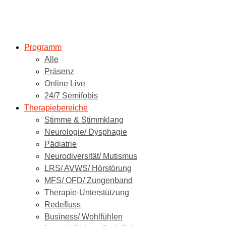
Programm
Alle
Präsenz
Online Live
24/7 Semifobis
Therapiebereiche
Stimme & Stimmklang
Neurologie/ Dysphagie
Pädiatrie
Neurodiversität/ Mutismus
LRS/ AVWS/ Hörstörung
MFS/ OFD/ Zungenband
Therapie-Unterstützung
Redefluss
Business/ Wohlfühlen