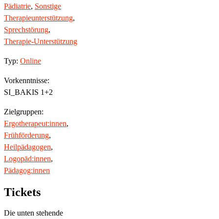
Pädiatrie
,
Sonstige
Therapieunterstützung
,
Sprechstörung
,
Therapie-Unterstützung
Typ:
Online
Vorkenntnisse:
SI_BAKIS 1+2
Zielgruppen:
Ergotherapeut:innen
,
Frühförderung
,
Heilpädagogen
,
Logopäd:innen
,
Pädagog:innen
Tickets
Die unten stehende