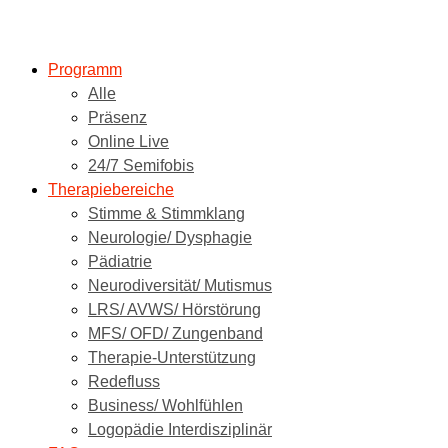
Programm
Alle
Präsenz
Online Live
24/7 Semifobis
Therapiebereiche
Stimme & Stimmklang
Neurologie/ Dysphagie
Pädiatrie
Neurodiversität/ Mutismus
LRS/ AVWS/ Hörstörung
MFS/ OFD/ Zungenband
Therapie-Unterstützung
Redefluss
Business/ Wohlfühlen
Logopädie Interdisziplinär