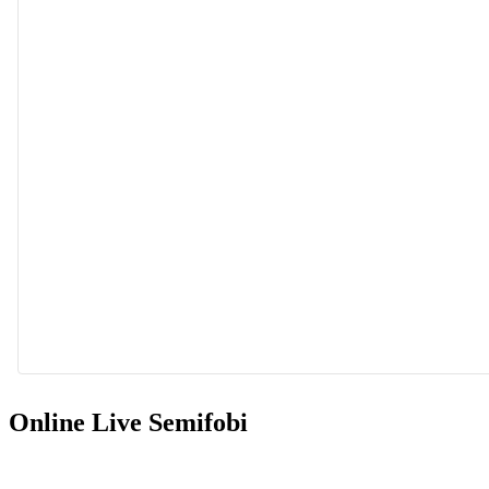
Hi, ich bin Katja - erfahrene Logopädin mit zert. Weiterbildun
Sprechentwicklung. M
Online Live Semifobi